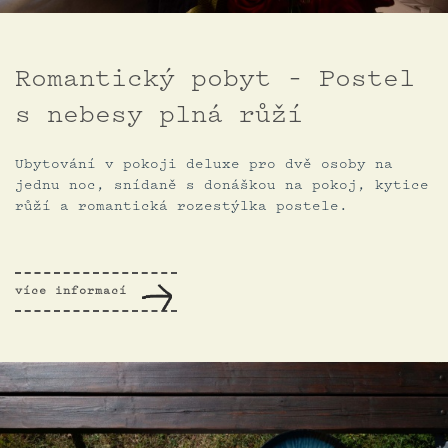
Romantický pobyt – Postel
s nebesy plná růží
Ubytování v pokoji deluxe pro dvě osoby na
jednu noc, snídaně s donáškou na pokoj, kytice
růží a romantická rozestýlka postele.
více informací