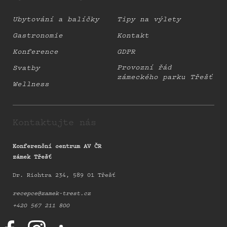
Ubytování a balíčky
Tipy na výlety
Gastronomie
Kontakt
Konference
GDPR
Provozní řád
Svatby
zámeckého parku Třešť
Wellness
Kontaktujte nás
Konferenční centrum AV ČR
zámek Třešť
Dr. Richtra 234, 589 01 Třešť
recepce@zamek-trest.cz
+420 567 211 800