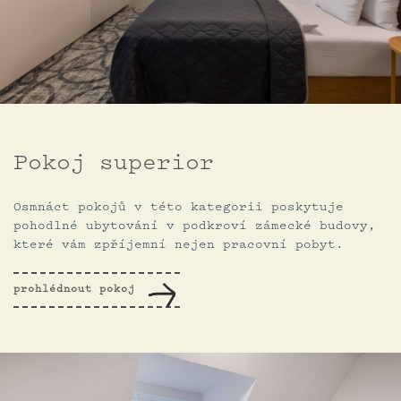
Pokoj superior
Osmnáct pokojů v této kategorii poskytuje
pohodlné ubytování v podkroví zámecké budovy,
které vám zpříjemní nejen pracovní pobyt.
prohlédnout pokoj