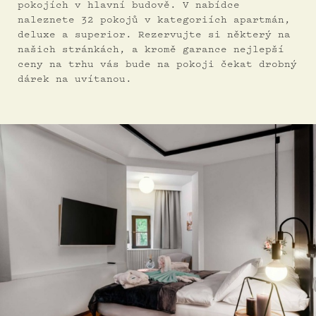
pokojích v hlavní budově. V nabídce
naleznete 32 pokojů v kategoriích apartmán,
deluxe a superior. Rezervujte si některý na
našich stránkách, a kromě garance nejlepší
ceny na trhu vás bude na pokoji čekat drobný
dárek na uvítanou.