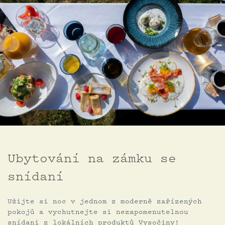
Ubytování na zámku se
snídaní
Užijte si noc v jednom z moderně zařízených
pokojů a vychutnejte si nezapomenutelnou
snídani z lokálních produktů Vysočiny!