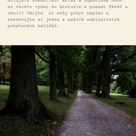
Milujete romantiku? Relax a odpočinek nebo
se chcete vydat do historie a poznat Třešť a
okolí? Užijte si svůj pobyt naplno a
rezervujte si jeden z našich exkluzivních
pobytových balíčků.