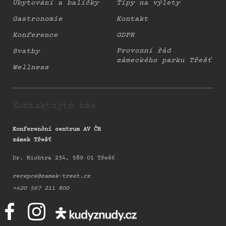
Ubytování a balíčky
Tipy na výlety
Gastronomie
Kontakt
Konference
GDPR
Provozní řád
Svatby
zámeckého parku Třešť
Wellness
Kontaktujte nás
Konferenční centrum AV ČR
zámek Třešť
Dr. Richtra 234, 589 01 Třešť
recepce@zamek-trest.cz
+420 567 211 800